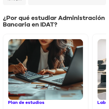
¿Por qué estudiar Administración
Bancaria en IDAT?
Plan de estudios
Labo