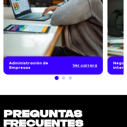
Administración de
Negoc
Ver carrera
Empresas
Intern
Preguntas
frecuentes