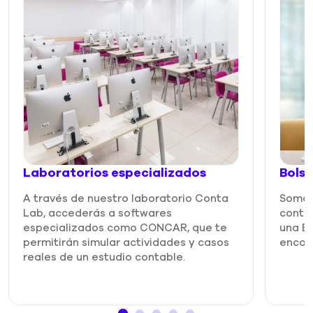
Laboratorios especializados
Bolsa
A través de nuestro laboratorio Conta
Somos 
Lab, accederás a softwares
conta
especializados como CONCAR, que te
una B
permitirán simular actividades y casos
encont
reales de un estudio contable.