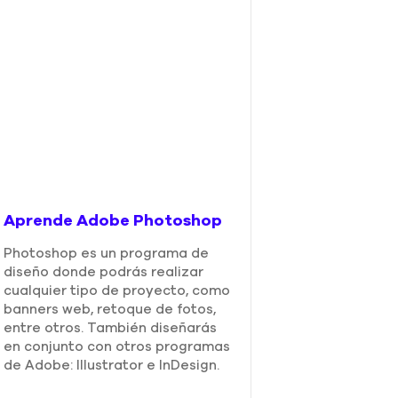
Aprende Adobe Photoshop
Photoshop es un programa de
Aprende a dis
diseño donde podrás realizar
Redes Sociale
cualquier tipo de proyecto, como
banners web, retoque de fotos,
Actualmente los
entre otros. También diseñarás
visuales tienen 
en conjunto con otros programas
en la publicidad
de Adobe: Illustrator e InDesign.
sociales. Es por 
Digital está cob
considera en cue
puestos de com