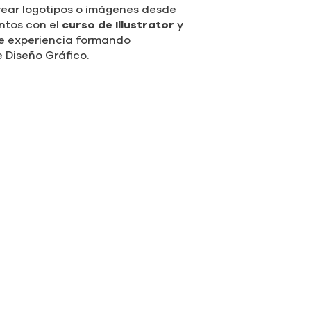
op, Illustrator, InDesing y más.
otarás al máximo toda tu
zar retoque digital dominando la
rrollado para quienes desean
más rápida posible y para
ar su formación con los programas
mpo.
e Photoshop
; podrás editar
rear logotipos o imágenes desde
ntos con el
curso de Illustrator
y
 de experiencia formando
e Diseño Gráfico.