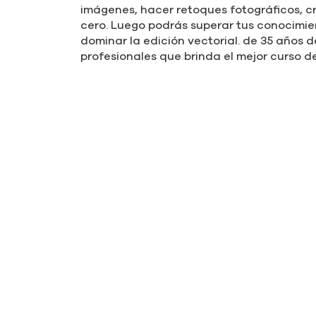
retoque digital dominando Adobe Photosh
Con nuestro curso de Diseño Gráfico expl
creatividad para diseñar, ilustrar y reali
ilustración digital.
Nuestro curso de Diseño Gráfico fue desa
incursionar en la profesión de la manera 
diseñadores que se proponen complement
de diseño de mayor demanda en este ca
Deja volar tu imaginación con el
curso d
imágenes, hacer retoques fotográficos, c
cero. Luego podrás superar tus conocimie
dominar la edición vectorial. de 35 años
profesionales que brinda el mejor curso d