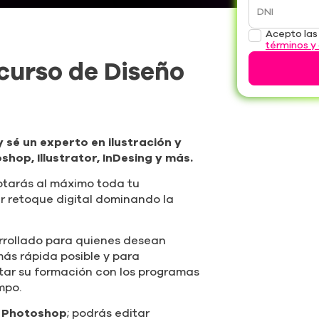
Nombres
Gráfico Digital. (sin costo)
Celular
ure
DNI
Acepto la
términos y
 curso de Diseño
y sé un experto en ilustración y