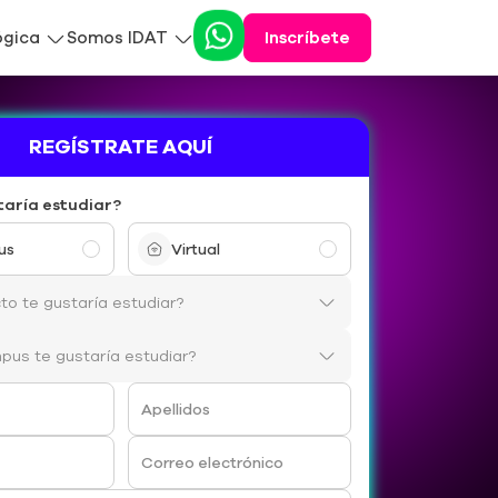
ógica
Somos IDAT
Inscríbete
REGÍSTRATE AQUÍ
taría estudiar?
us
Virtual