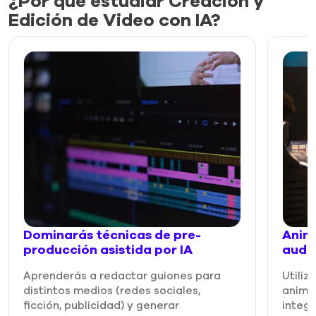
¿Por qué estudiar Creación y
Edición de Video con IA?
Dominarás técnicas de pre-
Anim
producción asistida por IA
audi
Aprenderás a redactar guiones para
Utiliz
distintos medios (redes sociales,
animar
ficción, publicidad) y generar
integr