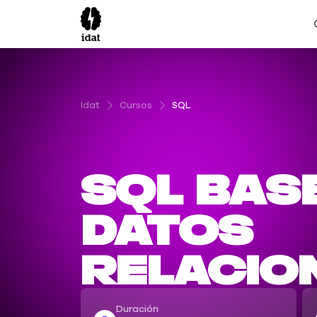
Idat
Cursos
SQL
SQL Bas
Datos
Relacio
Duración