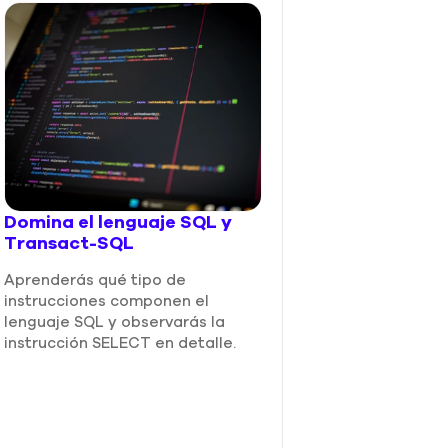
Domina el lenguaje SQL y
Transact-SQL
Trabaja sin p
Aprenderás qué tipo de
cualquier pro
instrucciones componen el
lenguaje SQL y observarás la
Te enseñaremos a
instrucción SELECT en detalle.
lenguaje SQL o 
Consulta Estruc
a que puedas ac
información de l
datos en cualqu