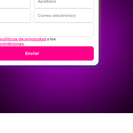
Apellidos
Correo electrónico
s
políticas de privacidad
y los
 condiciones.
Enviar