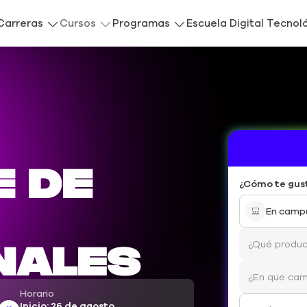
Carreras
Cursos
Programas
Escuela Digital Tecnol
e de
¿Cómo te gus
En camp
nales
Horario
Inicio: 26 de agosto