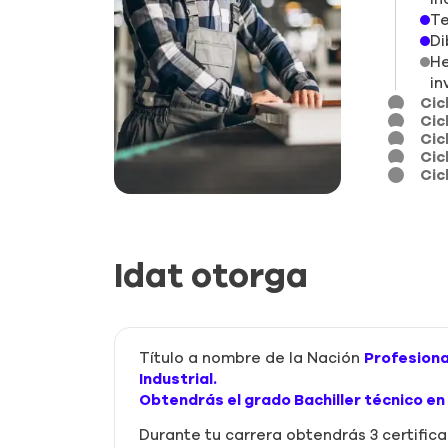
Te
Di
He
in
Cic
Cic
Cic
Cic
Cic
Idat otorga
Título a nombre de la Nación
Profesiona
Industrial.
Obtendrás el grado Bachiller técnico en
Durante tu carrera obtendrás 3 certifica