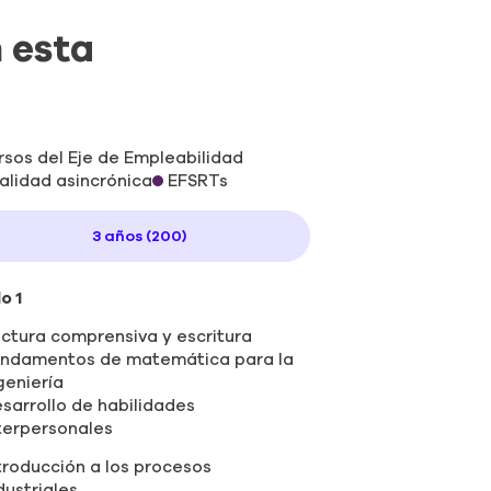
n esta
rsos del Eje de Empleabilidad
lidad asincrónica
EFSRTs
3 años (200)
o 1
ctura comprensiva y escritura
ndamentos de matemática para la
geniería
sarrollo de habilidades
terpersonales
troducción a los procesos
dustriales