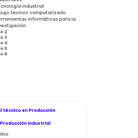
cnología industrial
bujo técnico computarizado
rramientas informáticas para la
vestigación
lo 2
lo 3
lo 4
lo 5
lo 6
l técnico en Producción
 Producción Industrial
dos: