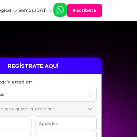
ógica
Somos IDAT
Inscríbete
REGÍSTRATE AQUÍ
taría estudiar?
us
Apellidos