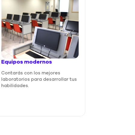
Equipos modernos
Contarás con los mejores
El egresado
laboratorios para desarrollar tus
habilidades.
Conocerá de
Ad
Industrial
que lo
manejo y análisi
estadísticos.