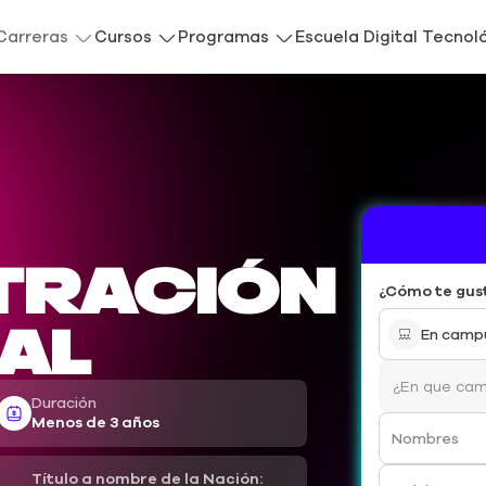
Carreras
Cursos
Programas
Escuela Digital Tecnol
tración
¿Cómo te gus
al
En camp
Duración
Menos de 3 años
Nombres
Título a nombre de la Nación: