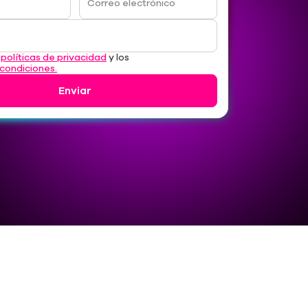
Correo electrónico
s
políticas de privacidad
y los
 condiciones.
Enviar