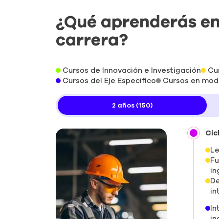
¿Qué aprenderás e
carrera?
Cursos de Innovación e Investigación
Cu
Cursos del Eje Específico
Cursos en moda
2 años (150)
Cicl
Le
Fu
in
De
in
In
in