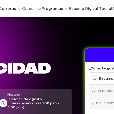
Carreras
Cursos
Programas
Escuela Digital Tecnol
cidad
¿Cómo te gus
En camp
Horario
Inicio: 19 de agosto
Lunes - Miércoles (3:00 p.m -
6:00 p.m)