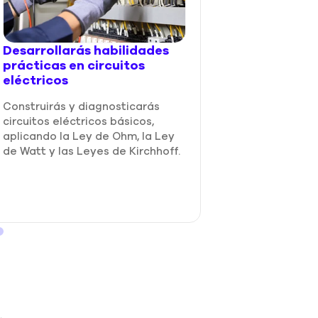
Desarrollarás habilidades
prácticas en circuitos
eléctricos
Conocerás los
sistemas de p
Construirás y diagnosticarás
eléctrica
circuitos eléctricos básicos,
aplicando la Ley de Ohm, la Ley
Identificarás fusi
de Watt y las Leyes de Kirchhoff.
interruptores t
diferenciales, a
seguridad en ins
eléctricas.