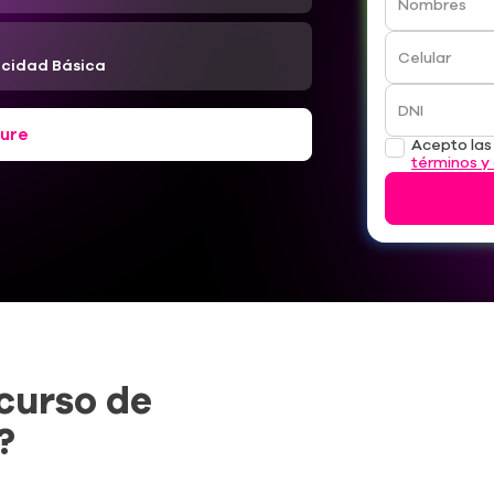
Nombres
Celular
ricidad Básica
DNI
ure
Acepto la
términos y
 curso de
?