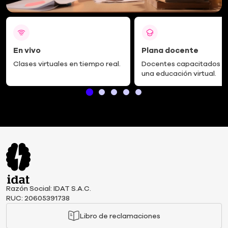
Plana d
En vivo
En vivo
Plana docente
Docentes capacitad
Clases virtuales en tiempo real.
una educación v
Clases virtuales en tiempo real.
Docentes capacitados p
una educación virtual.
Razón Social: IDAT S.A.C.
RUC: 20605391738
Libro de reclamaciones