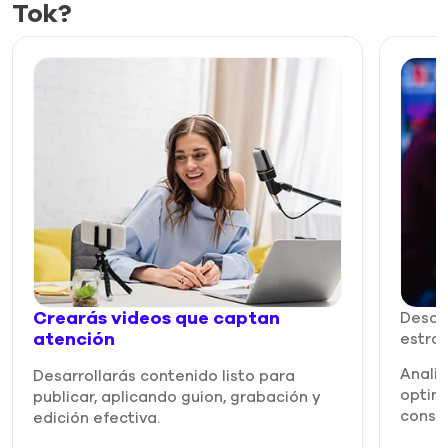
Tok?
Crearás videos que captan
Desarr
atención
estra
Anali
Desarrollarás contenido listo para
optim
publicar, aplicando guion, grabación y
const
edición efectiva.