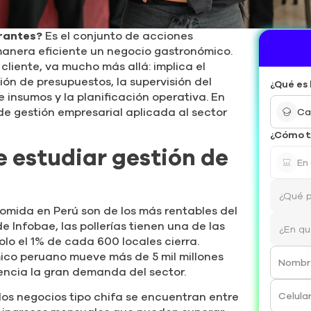
urantes?
Es el conjunto de acciones
manera eficiente un negocio gastronómico.
cliente, va mucho más allá: implica el
tión de presupuestos, la supervisión del
¿Qué es 
 insumos y la planificación operativa. En
de gestión empresarial aplicada al sector
Ca
¿Cómo t
e estudiar gestión de
En
omida en Perú son de los más rentables del
 Infobae, las pollerías tienen una de las
olo el 1% de cada 600 locales cierra.
ico peruano mueve más de 5 mil millones
Nombr
dencia la gran demanda del sector.
Celula
los negocios tipo chifa se encuentran entre